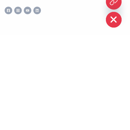
CHATY
HIDE
All rights reserved © Irao
Developed by
Plexygon.com