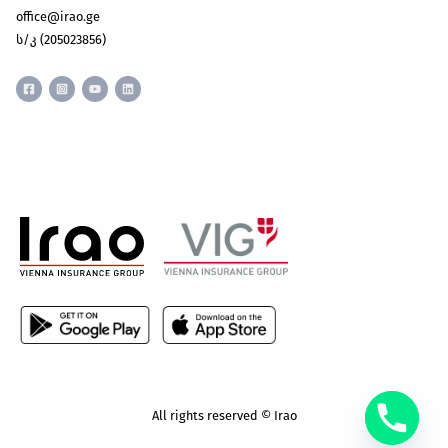
office@irao.ge
ს/კ (205023856)
All rights reserved © Irao