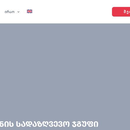
ირაო
ᲨᲔ
ნის სადაზღვევო ჯგუფი