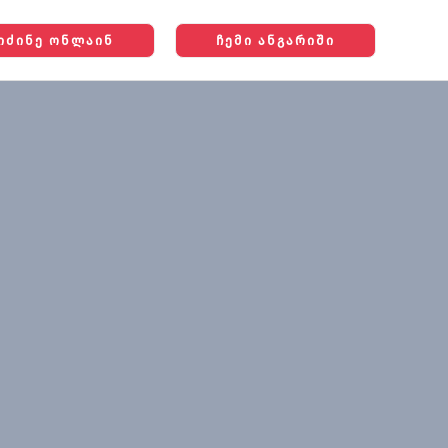
ᲘᲫᲘᲜᲔ ᲝᲜᲚᲐᲘᲜ
ᲩᲔᲛᲘ ᲐᲜᲒᲐᲠᲘᲨᲘ